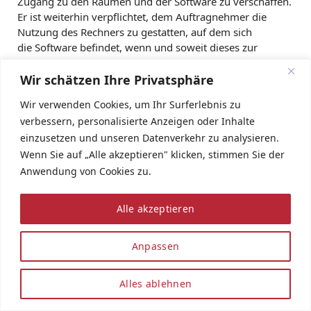
Zugang zu den Räumen und der Software zu verschaffen.
Er ist weiterhin verpflichtet, dem Auftragnehmer die
Nutzung des Rechners zu gestatten, auf dem sich
die Software befindet, wenn und soweit dieses zur
Problembehandlung notwendig ist. Der Auftraggeber
kann verlangen, dabei anwesend zu sein.
Wir schätzen Ihre Privatsphäre
3.5.4 Der Auftragnehmer wird die Problembehandlungen
Wir verwenden Cookies, um Ihr Surferlebnis zu
dokumentieren. Der Auftraggeber kann Einsicht in die
verbessern, personalisierte Anzeigen oder Inhalte
Dokumentationen verlangen.
einzusetzen und unseren Datenverkehr zu analysieren.
3.5.5 Der Auftragnehmer wird den Auftraggeber
Wenn Sie auf „Alle akzeptieren" klicken, stimmen Sie der
informieren, wenn aufgrund besonderer Umstände die
Anwendung von Cookies zu.
Bereitschaft des Auftragnehmers zur Entgegennahme
von Problemmitteilungen mehr als 24 Stunden nicht
Alle akzeptieren
gewährleistet ist. Er wird dem Auftraggeber in diesem
Falle für den betreffenden Zeitraum eine Ausweichlösung
anbieten.
Anpassen
3.5.6 Soweit der Auftraggeber die Software nicht vom
Auftragnehmer erworben hat, ist der Auftraggeber
Alles ablehnen
verpflichtet, dem Auftragnehmer den Tag der Ablieferung