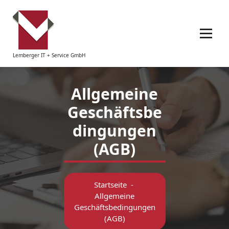
Zum
Inhalt
springen
Lemberger IT + Service GmbH
Allgemeine
Geschäftsbe
dingungen
(AGB)
Startseite
-
Allgemeine
Geschäftsbedingungen
(AGB)