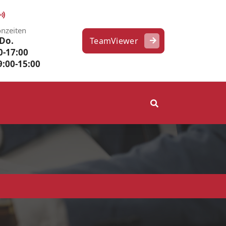
onzeiten
Do.
TeamViewer
0-17:00
09:00-15:00