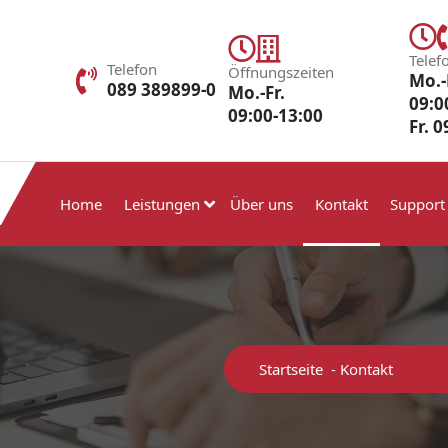
Telef
Telefon
Öffnungszeiten
Mo.-
089 389899-0
Mo.-Fr.
09:0
09:00-13:00
Fr. 
Home
Leistungen
Über uns
Kontakt
Support
Startseite
-
Kontakt