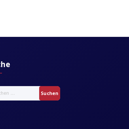
che
n