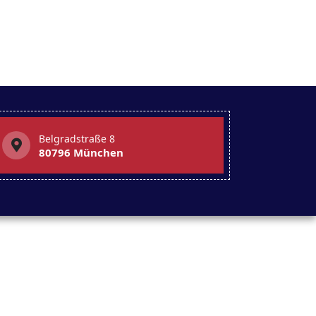
Belgradstraße 8
80796 München